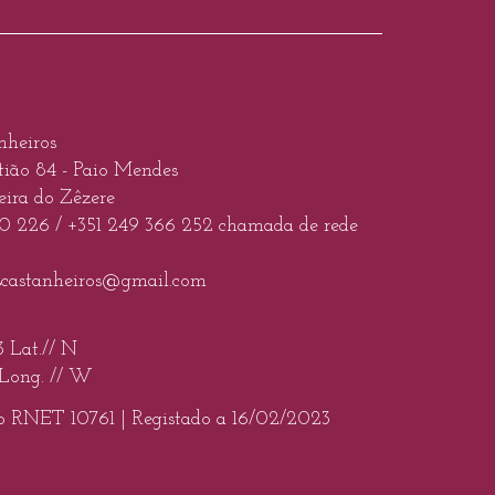
nheiros
tião 84 - Paio Mendes
ira do Zêzere
10 226
/
+351 249 366 252
chamada de rede
scastanheiros@gmail.com
3 Lat.// N
 Long. // W
o RNET 10761 |
Registado a 16/02/2023