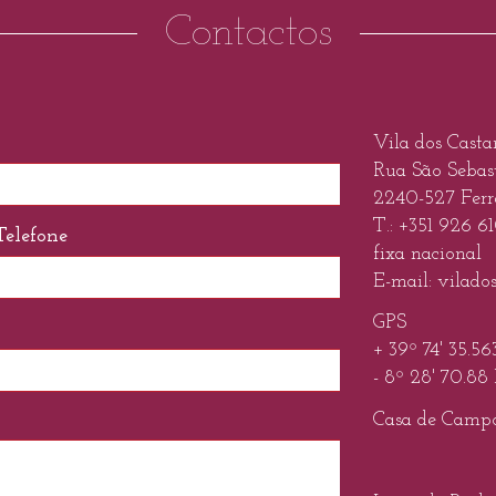
Contactos
Vila dos Casta
Rua São Sebas
2240-527 Ferre
T.:
+351 926 6
Telefone
fixa nacional
E-mail:
vilado
GPS
+ 39º 74' 35.56
- 8º 28' 70.88
Casa de Camp