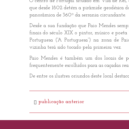
O centro de Portugal situado em Vila de Rei,
que desde 1802 detém a pirâmide geodésica do
panorâmica de 360º da serrania circundante.
Desde a sua fundação que Paio Mendes sempre
finais do século XIX o pintor, músico e poeta
Portuguesa (“A Portuguesa”) na zona de Pai
vizinha terá sido tocado pela primeira vez.
Paio Mendes é também um dos locais de pas
frequentemente escolhidos para as caçadas reai
De entre os ilustres oriundos deste local destac
publicação anterior