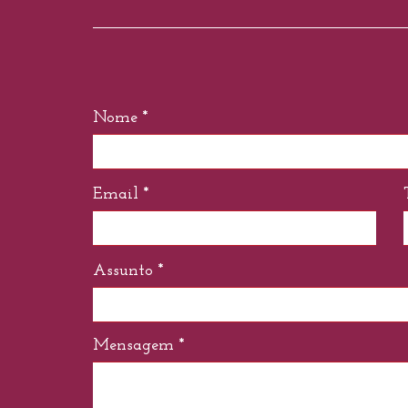
Nome *
Email *
Assunto *
Mensagem *