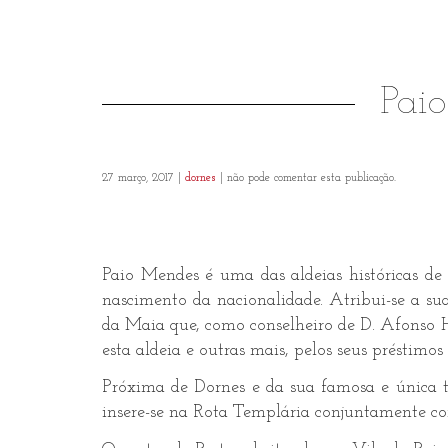
Pai
27 março, 2017 |
dornes
| não pode comentar esta publicação.
Paio Mendes é uma das aldeias históricas de
nascimento da nacionalidade. Atribui-se a s
da Maia que, como conselheiro de D. Afonso He
esta aldeia e outras mais, pelos seus préstimos 
Próxima de Dornes e da sua famosa e única 
insere-se na Rota Templária conjuntamente c