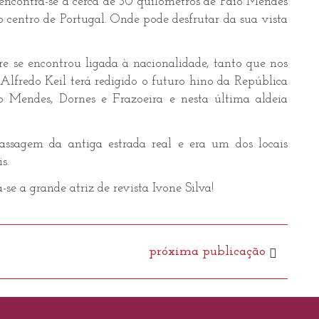
 encontra-se a cerca de 30 quilómetros de Paio Mendes
 centro de Portugal. Onde pode desfrutar da sua vista
 se encontrou ligada à nacionalidade, tanto que nos
 Alfredo Keil terá redigido o futuro hino da República
o Mendes, Dornes e Frazoeira e nesta última aldeia
sagem da antiga estrada real e era um dos locais
s.
a-se a grande atriz de revista Ivone Silva!
próxima publicação