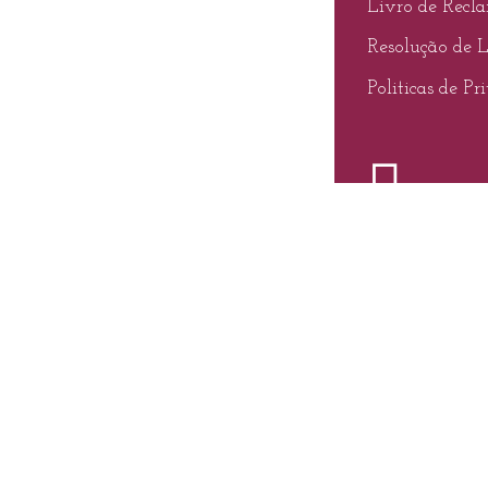
Livro de Recl
Resolução de L
Politicas de Pr
vacidade
e
Politica de Cookies
.