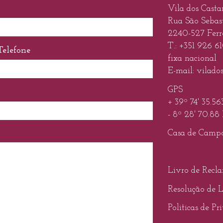
Vila dos Casta
Rua São Sebas
2240-527 Ferre
T.:
+351 926 6
Telefone
fixa nacional
E-mail:
vilado
GPS
+ 39º 74' 35.56
- 8º 28' 70.88
Casa de Camp
Livro de Recl
Resolução de L
Politicas de Pr