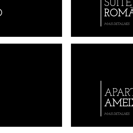
SUITE
O
ROMÃ
MAIS DETALHES
APAR
AMEI
MAIS DETALHES