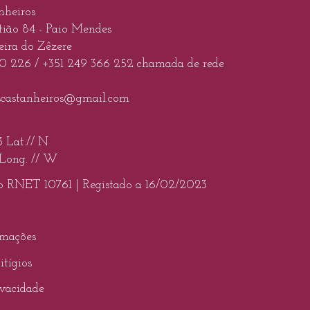
nheiros
tião 84 - Paio Mendes
ira do Zêzere
10 226
/
+351 249 366 252
chamada de rede
scastanheiros@gmail.com
3 Lat.// N
 Long. // W
o RNET 10761 |
Registado a 16/02/2023
amações
itígios
ivacidade