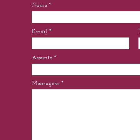
Nome *
Email *
Assunto *
Mensagem *