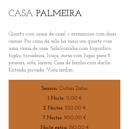
CASA
PALMEIRA
Quarto com cama de casal + mezzanine com duas
camas. Por cima da sala há mais um quarto com
uma cama de casa. Sala/cozinha com frigorifico,
fogão, torradeira, louça, mesa com lugar para 8
pessoas, sofá, lareira. Casa de banho com duche.
Entrada privada. Vista jardim.
Outras Datas
0,00
€
320,00
€
900,00
€
150,00
€