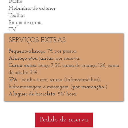
Duche
Mobiliário de exterior
Toalhas
Roupa de cama
TV
SERVIÇOS EXTRAS
Pequeno-almoço
: 7€ por pessoa
Almoço e/ou jantar
: por reserva.
Cama extra
: berço 7,5€; cama de criança 12€; cama
de adulto 35€.
SPA
: banho turco, sauna (infravermelhos),
hidromassagem e massagem (
por marcação
)
Aluguer de bicicleta
: 5€/ hora.
Pedido de reserva