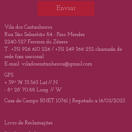
Vila dos Castanheiros
Rua São Sebastião 84 - Paio Mendes
2240-527 Ferreira do Zêzere
T.:
+351 926 610 226
/
+351 249 366 252
chamada de
rede fixa nacional
E-mail:
viladoscastanheiros@gmail.com
GPS
+ 39º 74' 35.563 Lat.// N
- 8º 28' 70.88 Long. // W
Casa de Campo RNET 10761 |
Registado a 16/02/2023
Livro de Reclamações